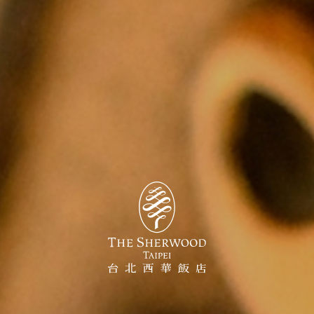
台
北
西
華
飯
店